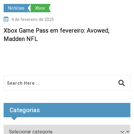
Notícias
Xbox
4 de fevereiro de 2025
Xbox Game Pass em fevereiro: Avowed,
N
Madden NFL
o
Categorias