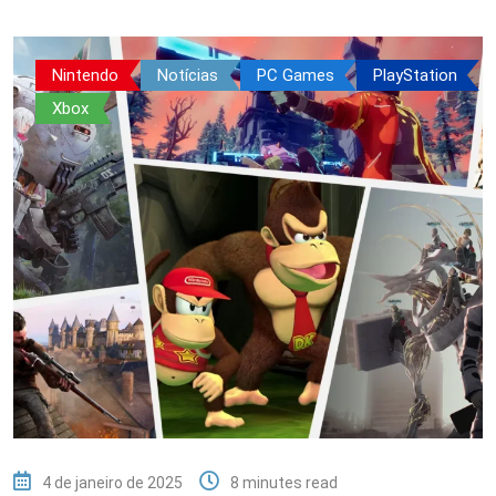
Nintendo
Notícias
PC Games
PlayStation
Xbox
4 de janeiro de 2025
8 minutes read