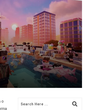
m o
orma