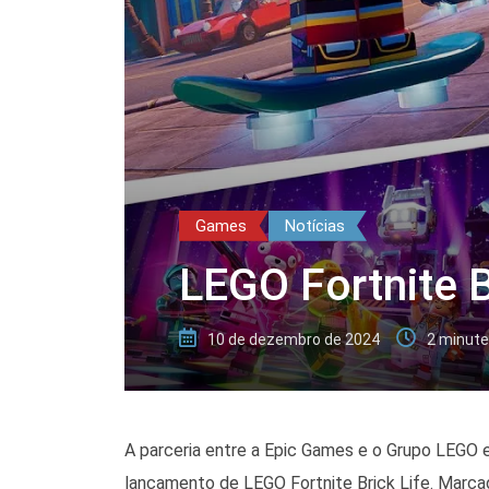
Games
Notícias
LEGO Fortnite 
10 de dezembro de 2024
2 minute
A parceria entre a Epic Games e o Grupo LEGO e
lançamento de LEGO Fortnite Brick Life. Marc