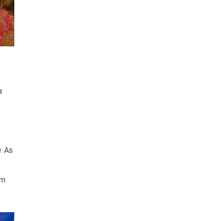
a
. As
om