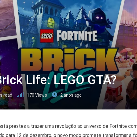
Brick Life: LEGO GTA?
s read
170
Views
2 anos ago
stá prestes a trazer uma revolução ao universo de Fortnite co
ado para 12 de dezembro, o novo modo promete transformar a f